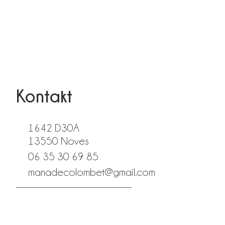
Kontakt
1642 D30A
13550 Noves
06 35 30 69 85
manadecolombet@gmail.com
fab fa-facebook
fab fa-instagram