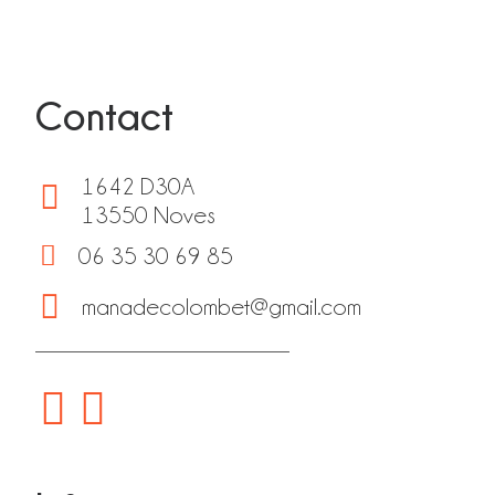
Contact
1642 D30A
13550 Noves
06 35 30 69 85
manadecolombet@gmail.com
fab fa-facebook
fab fa-instagram